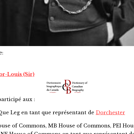
e
:
r-Louis (Sir)
articipé aux :
/Que Leg
en tant que représentant de
Dorchester
House of Commons, MB House of Commons, PEI Hou