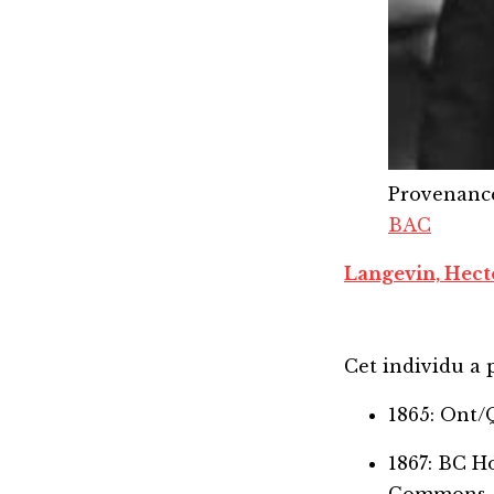
Provenanc
BAC
Langevin, Hecto
Cet individu a p
1865: Ont
1867: BC 