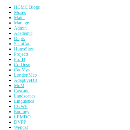
HCMC Blogs
Moses
Maint
Mariage
Admin
Academic
Depts
ScanCan
HumsSites
Projects
Pro-D
ColDesp
CanMys
LondonMap
AdaptiveDB
MoM
Cascade
Landscapes
Linguistics
CGWP
Endings
LEMDO
DVPP
Wendat