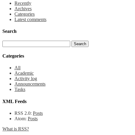
Recently
Archives
Categories
Latest comments
Search
Categories
All
Academic
Activity log
Announcements
Tasks
XML Feeds
RSS 2.0:
Posts
Atom:
Posts
What is RSS?