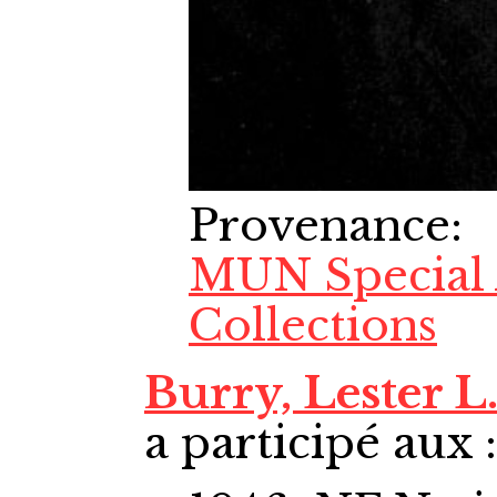
Provenance
:
MUN Special 
Collections
Burry, Lester L.
a participé aux :