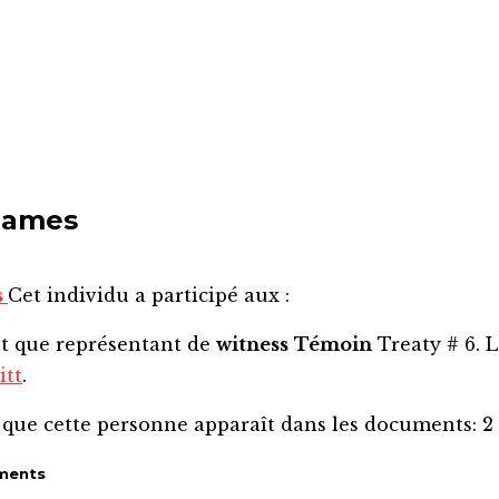
James
s
Cet individu a participé aux :
nt que représentant de
witness
Témoin
Treaty # 6. L
itt
.
 que cette personne apparaît dans les documents:
2
ments