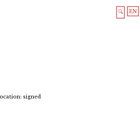
EN
🔍
ocation: signed