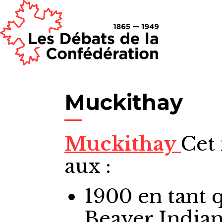
Muckithay
Muckithay
Cet 
aux :
1900
en tant 
Beaver Indian