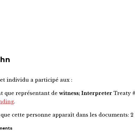
ohn
et individu a participé aux :
nt que représentant de
witness; Interpreter
Treaty #
nding
.
 que cette personne apparaît dans les documents:
2
ments