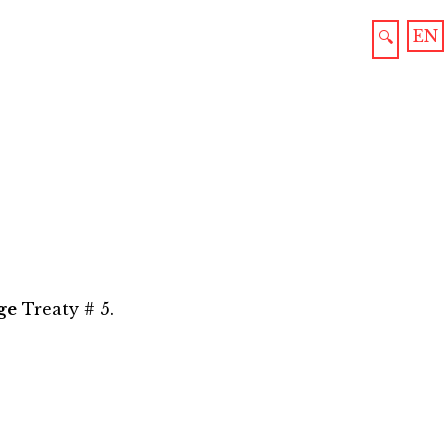
EN
🔍
ge
Treaty # 5.