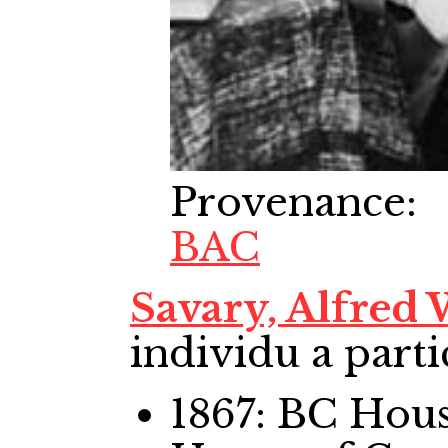
Provenance
:
BAC
Savary, Alfred
individu a parti
1867: BC Ho