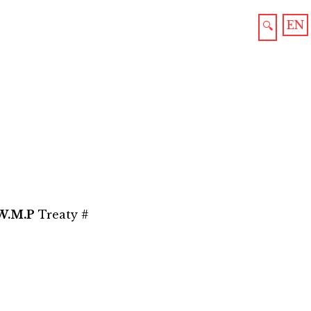
EN
🔍
.W.M.P
Treaty #