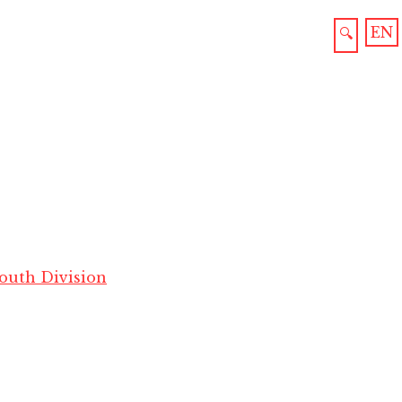
EN
🔍
outh Division