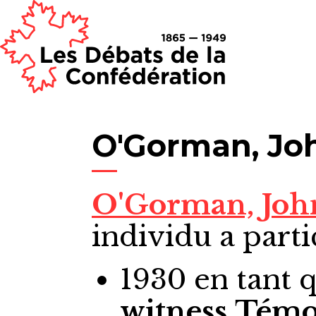
O'Gorman, Jo
O'Gorman, Jo
individu a parti
1930
en tant 
witness
Témo