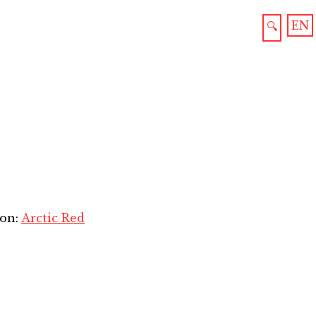
EN
🔍
ion:
Arctic Red