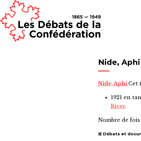
Nide, Aphi
Nide, Aphi
Cet 
1921
en ta
River
.
Nombre de fois
Débats et docu