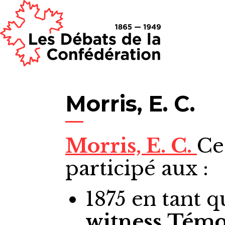
Morris, E. C.
Morris, E. C.
Ce
participé aux :
1875
en tant q
witness
Témo