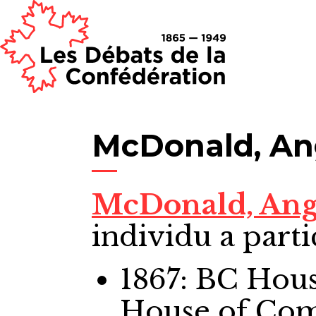
McDonald, An
McDonald, Ang
individu a parti
1867: BC Ho
House of Co