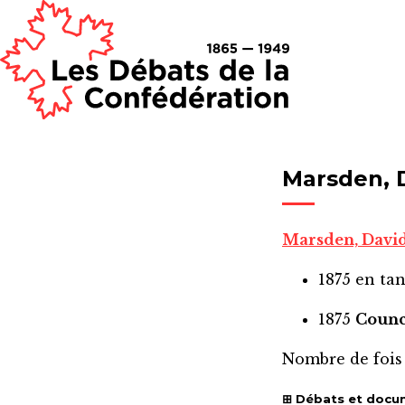
Marsden, 
Marsden, Davi
1875
en ta
1875
Counc
Nombre de fois
Débats et docu