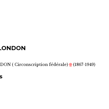
 LONDON
NDON
(
Circonscription fédérale
)
🌐
(1867-1949)
s