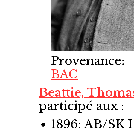
Provenance
:
BAC
Beattie, Thoma
participé aux :
1896: AB/SK