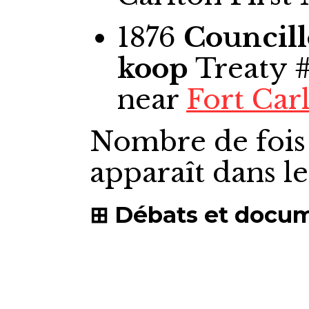
1876
Councill
koop
Treaty #
near
Fort Car
Nombre de fois
apparaît dans l
Débats et docu