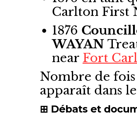
Carlton First 
1876
Councill
WAYAN
Treat
near
Fort Car
Nombre de fois
apparaît dans l
Débats et docu