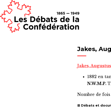
Jakes, Au
Jakes, Augustu
1882
en ta
N.W.M.P.
Tr
Nombre de fois
Débats et docu