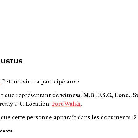
gustus
s
Cet individu a participé aux :
nt que représentant de
witness; M.B., F.S.C., Lond., 
eaty # 6. Location:
Fort Walsh
.
 que cette personne apparaît dans les documents:
2
ments