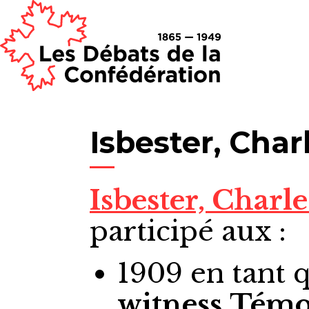
Isbester, Char
Isbester, Charle
participé aux :
1909
en tant 
witness
Témo