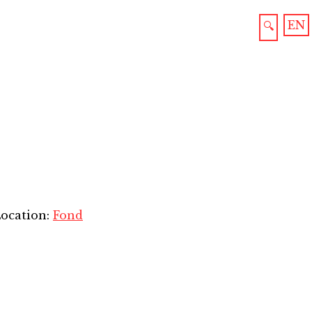
EN
🔍
Location:
Fond