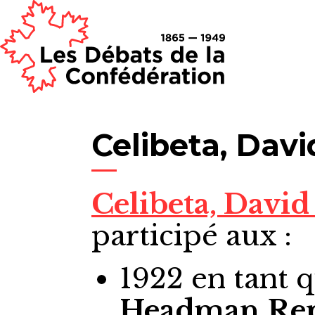
Celibeta, Davi
Celibeta, Davi
participé aux :
1922
en tant 
Headman
Rep