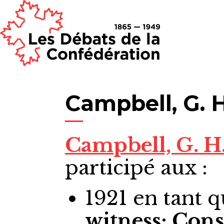
Campbell, G. H
Campbell, G. H
participé aux :
1921
en tant 
witness; Cons