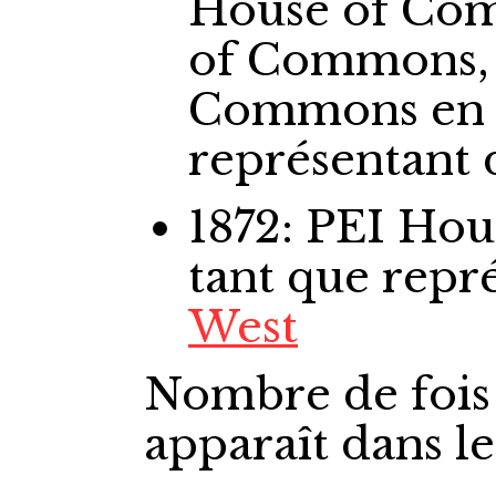
House of Co
of Commons,
Commons
en
représentant
1872: PEI Ho
tant que repr
West
Nombre de fois
apparaît dans l