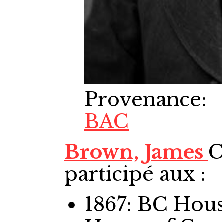
Provenance
:
BAC
Brown, James
C
participé aux :
1867: BC Ho