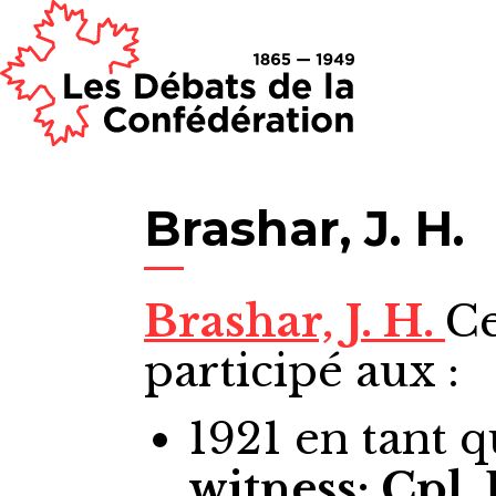
Brashar, J. H.
Brashar, J. H.
Ce
participé aux :
1921
en tant 
witness; Cpl.