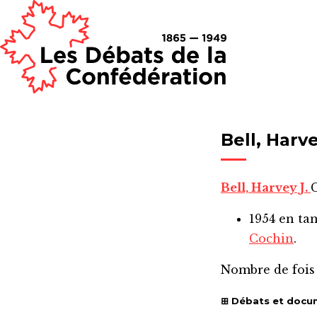
Bell, Harve
Bell, Harvey J.
C
1954
en ta
Cochin
.
Nombre de fois
Débats et docu