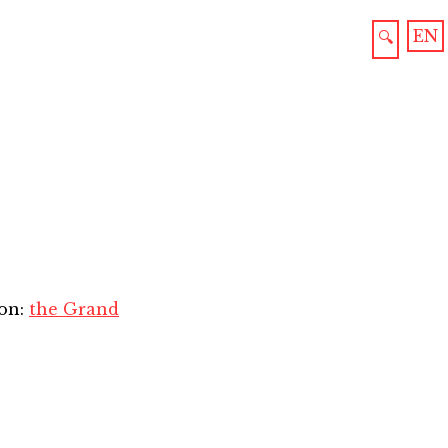
EN
🔍
ion:
the Grand