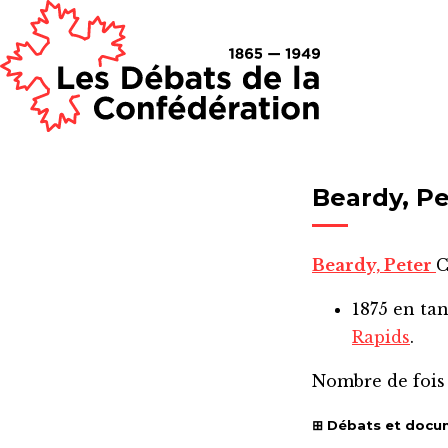
Beardy, Pe
Beardy, Peter
C
1875
en ta
Rapids
.
Nombre de fois
Débats et docu