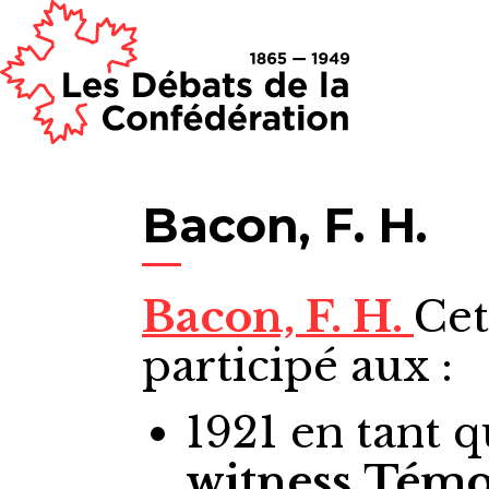
Bacon, F. H.
Bacon, F. H.
Cet
participé aux :
1921
en tant 
witness
Témo