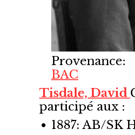
Provenance
:
BAC
Tisdale, David
participé aux :
1887: AB/SK