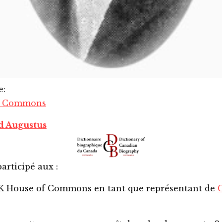
e
:
a Commons
ed Augustus
articipé aux :
SK House of Commons
en tant que représentant de