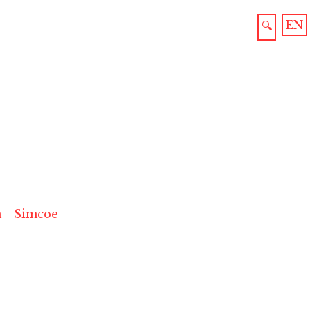
EN
🔍
in—Simcoe