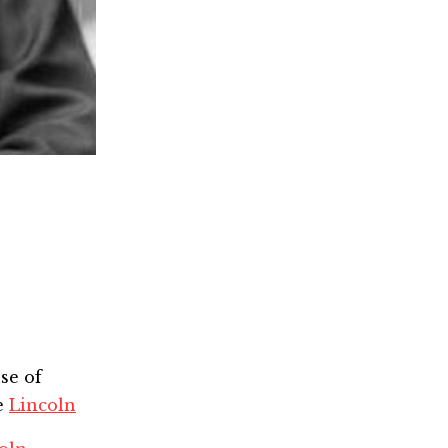
se of
e
Lincoln