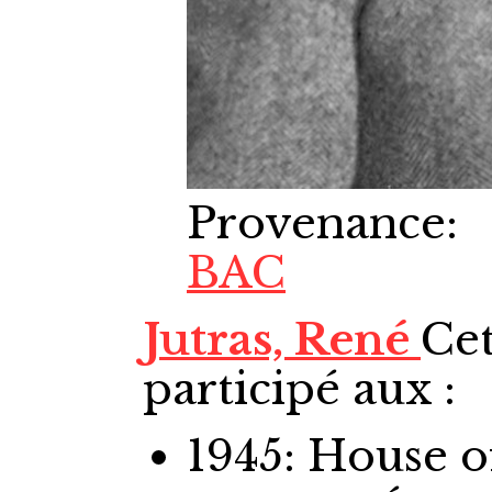
Provenance
:
BAC
Jutras, René
Cet
participé aux :
1945: House