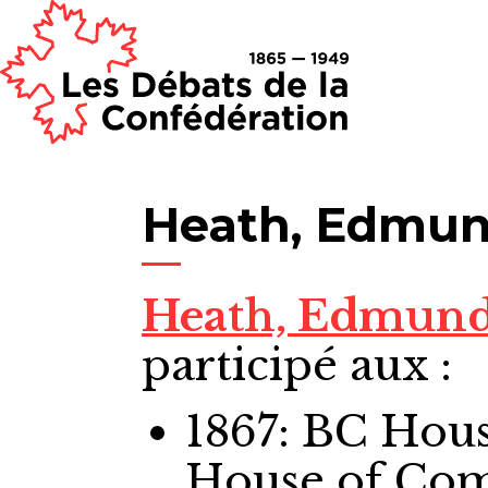
Heath, Edmu
Heath, Edmun
participé aux :
1867: BC Ho
House of Co