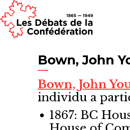
Bown, John Yo
Bown, John You
individu a parti
1867: BC Ho
House of Co