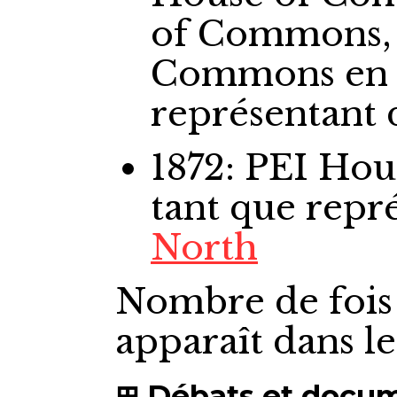
of Commons,
Commons
en
représentant
1872: PEI Ho
tant que repr
North
Nombre de fois
apparaît dans l
Débats et docu