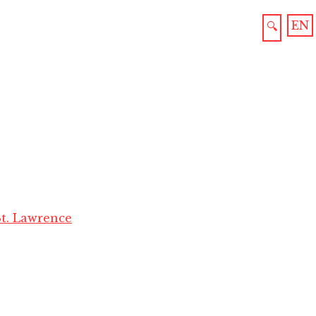
EN
🔍
St. Lawrence