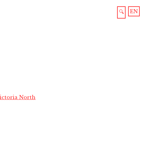
EN
🔍
ictoria North