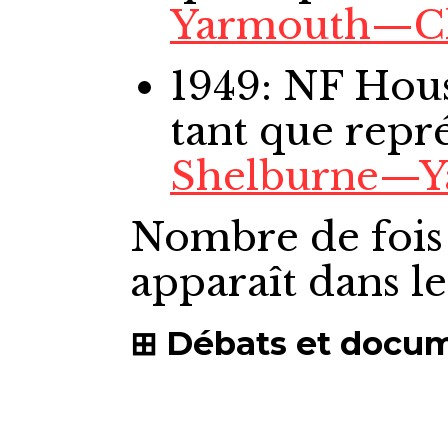
Yarmouth—Cl
1949: NF Ho
tant que repr
Shelburne—Y
Nombre de fois
apparaît dans l
Débats et docu