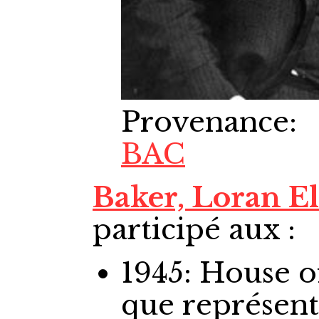
Provenance
:
BAC
Baker, Loran El
participé aux :
1945: House
que représen