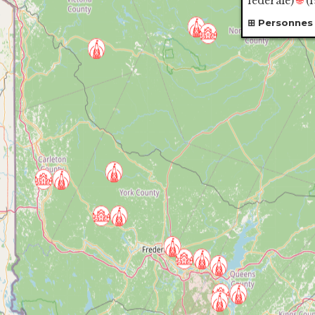
fédérale
)
🌐
(1
Personnes