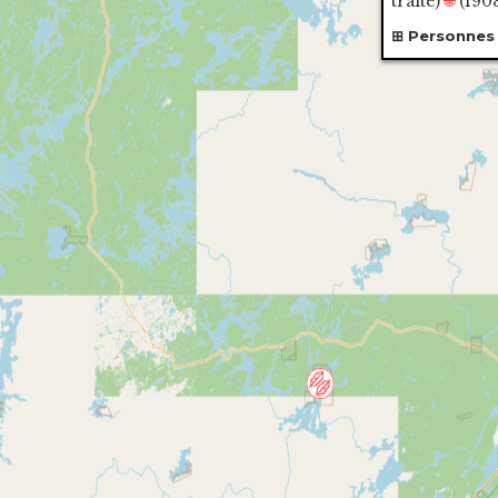
traité
)
🌐
(190
Personnes