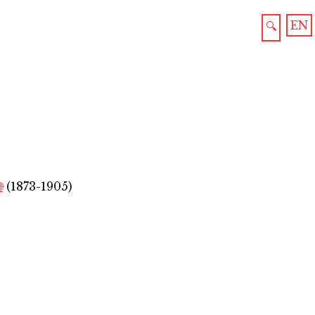
EN
🔍

(1873-1905)