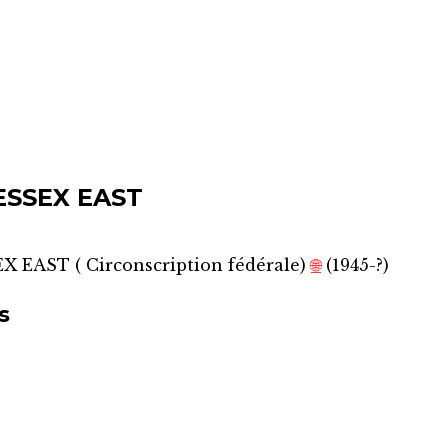
ESSEX EAST
EX EAST
(
Circonscription fédérale
)
🌐
(1945-?)
s