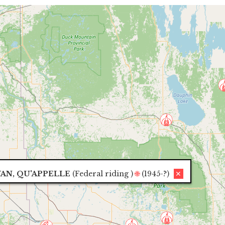
AN, QU'APPELLE
(
Federal riding
)
🌐
(1945-?)
✕