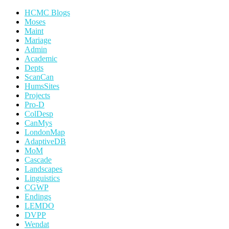
HCMC Blogs
Moses
Maint
Mariage
Admin
Academic
Depts
ScanCan
HumsSites
Projects
Pro-D
ColDesp
CanMys
LondonMap
AdaptiveDB
MoM
Cascade
Landscapes
Linguistics
CGWP
Endings
LEMDO
DVPP
Wendat