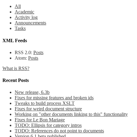
All
Academic
Activity log
Announcements
Tasks
XML Feeds
RSS 2.0:
Posts
Atom:
Posts
What is RSS?
Recent Posts
New release, 6.3b
Fixes for missing features and broken ids
Tweaks to build process XSLT
Fixes for weird document structure
Working on "other documents linking to this" functionality
Fixes for Le Bon Mariage
TODO: Ellipsis for category intros
TODO: References do not point to documents
Version 6.1 beta published