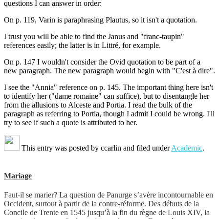
questions I can answer in order:
On p. 119, Varin is paraphrasing Plautus, so it isn't a quotation.
I trust you will be able to find the Janus and "franc-taupin"
references easily; the latter is in Littré, for example.
On p. 147 I wouldn't consider the Ovid quotation to be part of a
new paragraph. The new paragraph would begin with "C'est à dire".
I see the "Annia" reference on p. 145. The important thing here isn't
to identify her ("dame romaine" can suffice), but to disentangle her
from the allusions to Alceste and Portia. I read the bulk of the
paragraph as referring to Portia, though I admit I could be wrong. I'll
try to see if such a quote is attributed to her.
This entry was posted by
ccarlin
and filed under
Academic
.
Mariage
Faut-il se marier? La question de Panurge s’avère incontournable en
Occident, surtout à partir de la contre-réforme. Des débuts de la
Concile de Trente en 1545 jusqu’à la fin du règne de Louis XIV, la