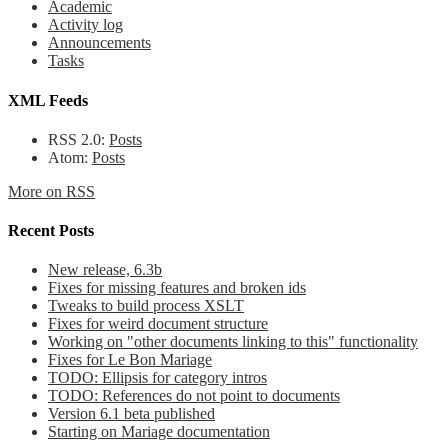
Academic
Activity log
Announcements
Tasks
XML Feeds
RSS 2.0:
Posts
Atom:
Posts
More on RSS
Recent Posts
New release, 6.3b
Fixes for missing features and broken ids
Tweaks to build process XSLT
Fixes for weird document structure
Working on "other documents linking to this" functionality
Fixes for Le Bon Mariage
TODO: Ellipsis for category intros
TODO: References do not point to documents
Version 6.1 beta published
Starting on Mariage documentation