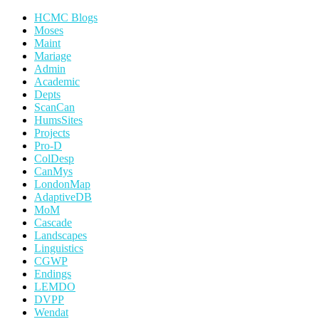
HCMC Blogs
Moses
Maint
Mariage
Admin
Academic
Depts
ScanCan
HumsSites
Projects
Pro-D
ColDesp
CanMys
LondonMap
AdaptiveDB
MoM
Cascade
Landscapes
Linguistics
CGWP
Endings
LEMDO
DVPP
Wendat