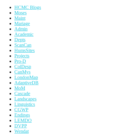
HCMC Blogs
Moses
Maint
Mariage
Admin
Academic
Depts
ScanCan
HumsSites
Projects
Pro-D
ColDesp
CanMys
LondonMap
AdaptiveDB
MoM
Cascade
Landscapes
Linguistics
CGWP
Endings
LEMDO
DVPP
Wendat