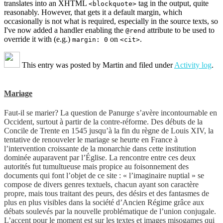
translates into an XHTML
tag in the output, quite
<blockquote>
reasonably. However, that gets it a default margin, which
occasionally is not what is required, especially in the source texts, so
I've now added a handler enabling the
attribute to be used to
@rend
override it with (e.g.)
on
.
margin: 0
<cit>
This entry was posted by
Martin
and filed under
Activity log
.
Mariage
Faut-il se marier? La question de Panurge s’avère incontournable en
Occident, surtout à partir de la contre-réforme. Des débuts de la
Concile de Trente en 1545 jusqu’à la fin du règne de Louis XIV, la
tentative de renouveler le mariage se heurte en France à
l’intervention croissante de la monarchie dans cette institution
dominée auparavent par l’Église. La rencontre entre ces deux
autorités fut tumultueuse mais propice au foisonnement des
documents qui font l’objet de ce site : « l’imaginaire nuptial » se
compose de divers genres textuels, chacun ayant son caractère
propre, mais tous traitant des peurs, des désirs et des fantasmes de
plus en plus visibles dans la société d’Ancien Régime grâce aux
débats soulevés par la nouvelle problématique de l’union conjugale.
L’accent pour le moment est sur les textes et images misogames qui