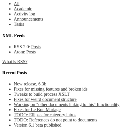
All
Academic
Activity log
Announcements
Tasks
XML Feeds
RSS 2.0:
Posts
Atom:
Posts
What is RSS?
Recent Posts
New release, 6.3b
Fixes for missing features and broken ids
Tweaks to build process XSLT
Fixes for weird document structure
Working on "other documents linking to this" functionality
Fixes for Le Bon Mariage
TODO: Ellipsis for category intros
TODO: References do not point to documents
Version 6.1 beta published