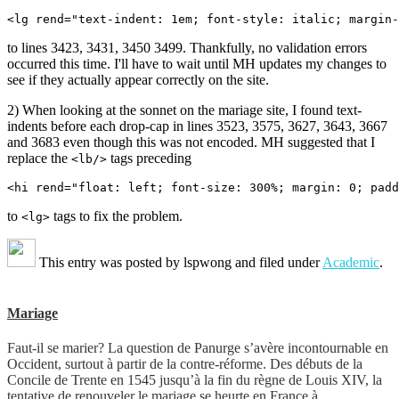
<lg rend="text-indent: 1em; font-style: italic; margin-
to lines 3423, 3431, 3450 3499. Thankfully, no validation errors
occurred this time. I'll have to wait until MH updates my changes to
see if they actually appear correctly on the site.
2) When looking at the sonnet on the mariage site, I found text-
indents before each drop-cap in lines 3523, 3575, 3627, 3643, 3667
and 3683 even though this was not encoded. MH suggested that I
replace the
tags preceding
<lb/>
<hi rend="float: left; font-size: 300%; margin: 0; padd
to
tags to fix the problem.
<lg>
This entry was posted by
lspwong
and filed under
Academic
.
Mariage
Faut-il se marier? La question de Panurge s’avère incontournable en
Occident, surtout à partir de la contre-réforme. Des débuts de la
Concile de Trente en 1545 jusqu’à la fin du règne de Louis XIV, la
tentative de renouveler le mariage se heurte en France à