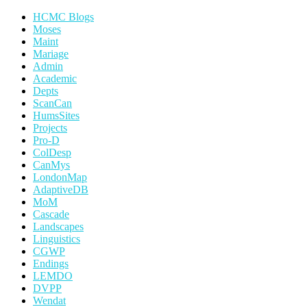
HCMC Blogs
Moses
Maint
Mariage
Admin
Academic
Depts
ScanCan
HumsSites
Projects
Pro-D
ColDesp
CanMys
LondonMap
AdaptiveDB
MoM
Cascade
Landscapes
Linguistics
CGWP
Endings
LEMDO
DVPP
Wendat