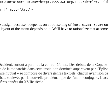
, and 
tmlContainer" xmlns="http://www.w3.org/1999/xhtml">
r']" mode="#all">

e design, because it depends on a root setting of
on
font-size: 62.5%
e layout of the menu depends on it. We'll have to rationalize that at som
cident, surtout à partir de la contre-réforme. Des débuts de la Concile 
te de la monarchie dans cette institution dominée auparavent par l’Églis
ire nuptial » se compose de divers genres textuels, chacun ayant son car
bats soulevés par la nouvelle problématique de l’union conjugale. L’ac
ières années du XVIIe siècle.