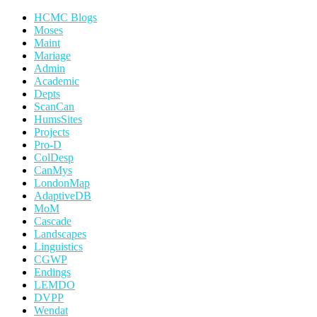
HCMC Blogs
Moses
Maint
Mariage
Admin
Academic
Depts
ScanCan
HumsSites
Projects
Pro-D
ColDesp
CanMys
LondonMap
AdaptiveDB
MoM
Cascade
Landscapes
Linguistics
CGWP
Endings
LEMDO
DVPP
Wendat