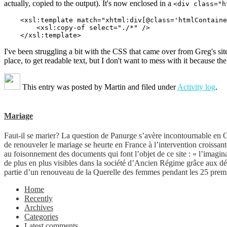
actually, copied to the output). It's now enclosed in a
<div class="h
    <xsl:template match="xhtml:div[@class='htmlContaine
        <xsl:copy-of select="./*" />

I've been struggling a bit with the CSS that came over from Greg's sit
place, to get readable text, but I don't want to mess with it because th
This entry was posted by
Martin
and filed under
Activity log
.
Mariage
Faut-il se marier? La question de Panurge s’avère incontournable en Oc
de renouveler le mariage se heurte en France à l’intervention croissan
au foisonnement des documents qui font l’objet de ce site : « l’imagina
de plus en plus visibles dans la société d’Ancien Régime grâce aux dé
partie d’un renouveau de la Querelle des femmes pendant les 25 prem
Home
Recently
Archives
Categories
Latest comments