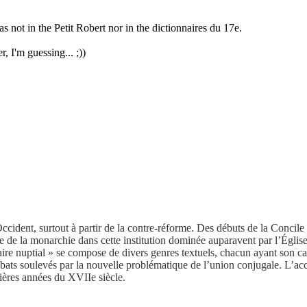
 not in the Petit Robert nor in the dictionnaires du 17e.
, I'm guessing... ;))
cident, surtout à partir de la contre-réforme. Des débuts de la Concile 
te de la monarchie dans cette institution dominée auparavent par l’Églis
ire nuptial » se compose de divers genres textuels, chacun ayant son car
bats soulevés par la nouvelle problématique de l’union conjugale. L’ac
ières années du XVIIe siècle.