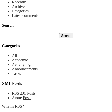
Recently
Archives
Categories
Latest comments
Search
Categories
All
Academic
Activity log
Announcements
Tasks
XML Feeds
RSS 2.0:
Posts
Atom:
Posts
What is RSS?