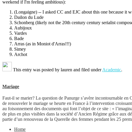
weekend if I'm feeling ambitious):
(Longaigne) -- I asked CC and EJC about this one because it was
Dailon du Lude
Schonberg (likely not the 20th century century serialist composer
Aubijoux
Vardes
Bade
Arras (as in Moniot d'Arras!!!)
Simey
Archot
This entry was posted by
lauren
and filed under
Academic
.
Mariage
Faut-il se marier? La question de Panurge s’avère incontournable en Oc
de renouveler le mariage se heurte en France à l’intervention croissan
au foisonnement des documents qui font l’objet de ce site : « l’imagina
de plus en plus visibles dans la société d’Ancien Régime grâce aux dé
partie d’un renouveau de la Querelle des femmes pendant les 25 prem
Home