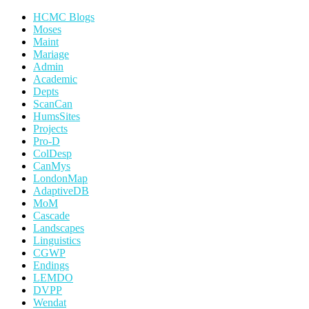
HCMC Blogs
Moses
Maint
Mariage
Admin
Academic
Depts
ScanCan
HumsSites
Projects
Pro-D
ColDesp
CanMys
LondonMap
AdaptiveDB
MoM
Cascade
Landscapes
Linguistics
CGWP
Endings
LEMDO
DVPP
Wendat